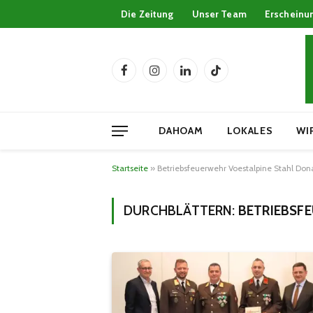
Die Zeitung
Unser Team
Erscheinu
Facebook
Instagram
LinkedIn
TikTok
DAHOAM
LOKALES
WI
Startseite
»
Betriebsfeuerwehr Voestalpine Stahl Don
DURCHBLÄTTERN:
BETRIEBSF