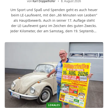
von
Karl Doppelhofer
8. August 2026
Um Sport und Spaß und Spenden geht es auch heuer
beim LE-Laufevent, mit den „66 Minuten von Leoben“
als Hauptbewerb. Auch in seiner 17. Auflage steht
der LE-Laufevent ganz im Zeichen des guten Zwecks.
Jeder Kilometer, der am Samstag, dem 19. September,
im Hauptbewerb, den 66 Minuten von Leoben, auf
einer 2000-Meter-Runde in der Innenstadt erlaufen
wird, bedeutet 66 Cent Spendengeld für das Down-
Syndrom-Zentrum in Leoben-Hinterberg. Ergänzend
zur im doppelten Wortsinn guten Stunde im
Laufschritt stehen neun zusätzliche Bewerbe auf…
LOKALES