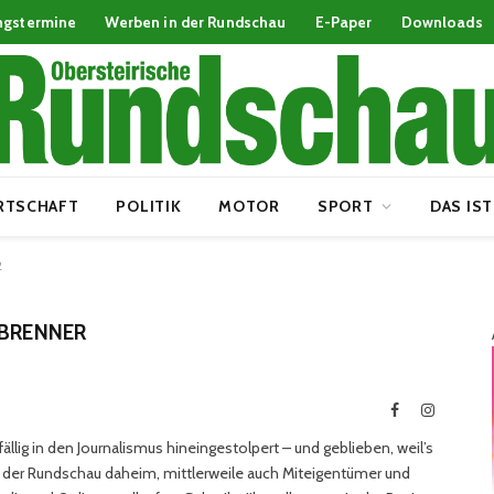
ngstermine
Werben in der Rundschau
E-Paper
Downloads
RTSCHAFT
POLITIK
MOTOR
SPORT
DAS IST
2
NBRENNER
Facebook
Instagra
ällig in den Journalismus hineingestolpert – und geblieben, weil’s
ei der Rundschau daheim, mittlerweile auch Miteigentümer und