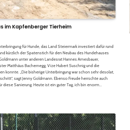
s im Kapfenberger Tierheim
erbringung für Hunde, das Land Steiermark investiert dafür rund
nd kürzlich der Spatenstich für den Neubau des Hundehauses
ny Goldmann unter anderen Landesrat Hannes Amesbauer,
ster Matthäus Bachernegg, Vize Hubert Suschnig und die
n konnte. „Die bisherige Unterbringung war schon sehr desolat,
rtschritt“, sagt Jenny Goldmann. Ebenso Freude herrschte auch
r diese Sanierung. Heute ist ein guter Tag, ich bin enorm…