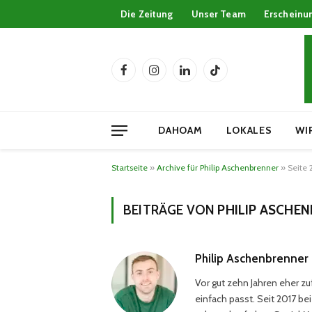
Die Zeitung
Unser Team
Erscheinu
Facebook
Instagram
LinkedIn
TikTok
DAHOAM
LOKALES
WI
Startseite
»
Archive für Philip Aschenbrenner
»
Seite 
BEITRÄGE VON
PHILIP ASCHE
Philip Aschenbrenner
Vor gut zehn Jahren eher zuf
einfach passt. Seit 2017 b