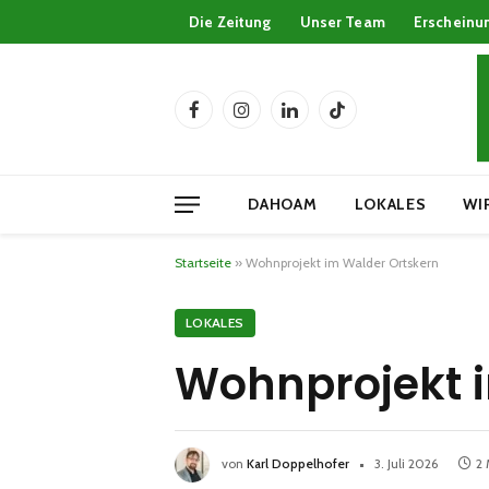
Die Zeitung
Unser Team
Erscheinu
Facebook
Instagram
LinkedIn
TikTok
DAHOAM
LOKALES
WI
Startseite
»
Wohnprojekt im Walder Ortskern
LOKALES
Wohnprojekt 
von
Karl Doppelhofer
3. Juli 2026
2 