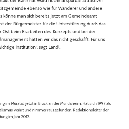
akt der Bahn hat Wald nochmal spürbar attraktiver
nsitzgemeinde ebenso wie für Wanderer und andere
s könne man sich bereits jetzt am Gemeindeamt
ist der Bürgermeister für die Unterstützung durch das
Ost beim Erarbeiten des Konzepts und bei der
lmanagement hätten wir das nicht geschafft. Für uns
chtige Institution“, sagt Landl.
im Mürztal, jetzt in Bruck an der Mur daheim. Hat sich 1997 als
alismus verirrt und nimmer rausgefunden. Redaktionsleiter der
ung im Jahr 2012.