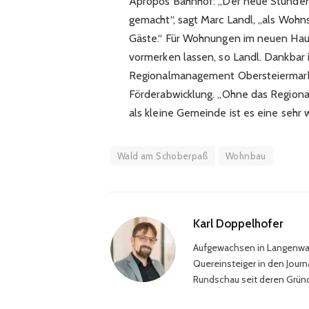
Apropos Bahnhof: „Der neue Stundent
gemacht“, sagt Marc Landl, „als Woh
Gäste.“ Für Wohnungen im neuen Hau
vormerken lassen, so Landl. Dankbar 
Regionalmanagement Obersteiermark 
Förderabwicklung. „Ohne das Regiona
als kleine Gemeinde ist es eine sehr wi
Wald am Schoberpaß
Wohnbau
Karl Doppelhofer
Aufgewachsen in Langenwang 
Quereinsteiger in den Journ
Rundschau seit deren Gründ