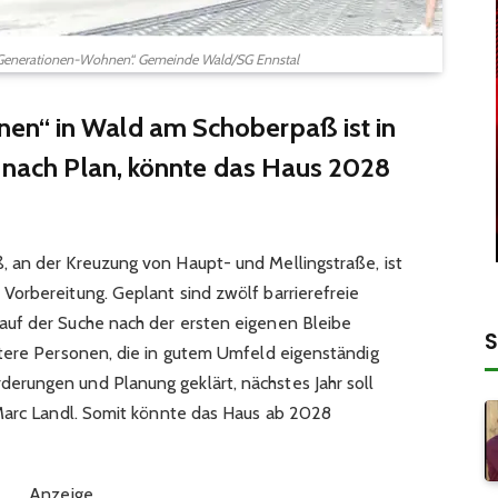
 „Generationen-Wohnen“. Gemeinde Wald/SG Ennstal
en“ in Wald am Schoberpaß ist in
s nach Plan, könnte das Haus 2028
 an der Kreuzung von Haupt- und Mellingstraße, ist
orbereitung. Geplant sind zwölf barrierefreie
uf der Suche nach der ersten eigenen Bleibe
S
tere Personen, die in gutem Umfeld eigenständig
rungen und Planung geklärt, nächstes Jahr soll
 Marc Landl. Somit könnte das Haus ab 2028
Anzeige