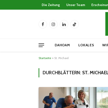
Die Zeitung
Unser Team
Erscheinu
Facebook
Instagram
LinkedIn
TikTok
DAHOAM
LOKALES
WI
Startseite
»
St. Michael
DURCHBLÄTTERN:
ST. MICHAE