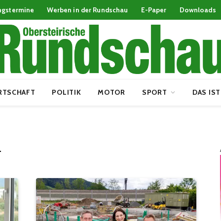
ngstermine
Werben in der Rundschau
E-Paper
Downloads
RTSCHAFT
POLITIK
MOTOR
SPORT
DAS IST
L