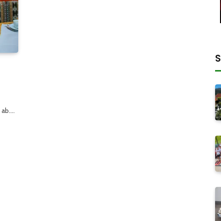
S
 ab.…