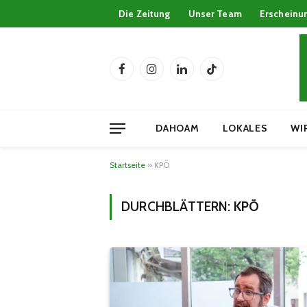
Die Zeitung
Unser Team
Erscheinu
Facebook
Instagram
LinkedIn
TikTok
DAHOAM
LOKALES
WI
Startseite
»
KPÖ
DURCHBLÄTTERN:
KPÖ