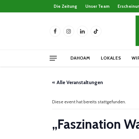
Die Zeitung
Unser Team
Erscheinu
Facebook
Instagram
LinkedIn
TikTok
DAHOAM
LOKALES
WI
« Alle Veranstaltungen
Diese event hat bereits stattgefunden.
„Faszination W