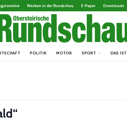
ngstermine
Werben in der Rundschau
E-Paper
Downloads
RTSCHAFT
POLITIK
MOTOR
SPORT
DAS IST
ald“