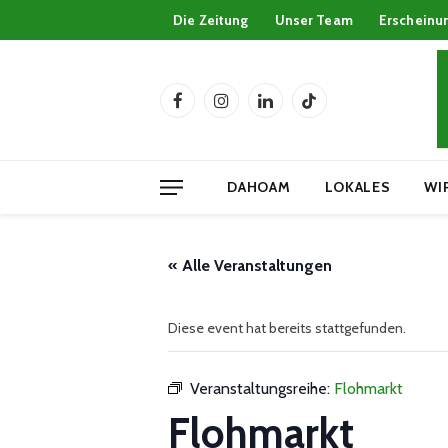
Die Zeitung
Unser Team
Erscheinu
Facebook
Instagram
LinkedIn
TikTok
DAHOAM
LOKALES
WI
« Alle Veranstaltungen
Diese event hat bereits stattgefunden.
Veranstaltungsreihe:
Flohmarkt
Flohmarkt