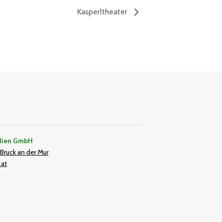
Kasperltheater
dien GmbH
Bruck an der Mur
.at
In