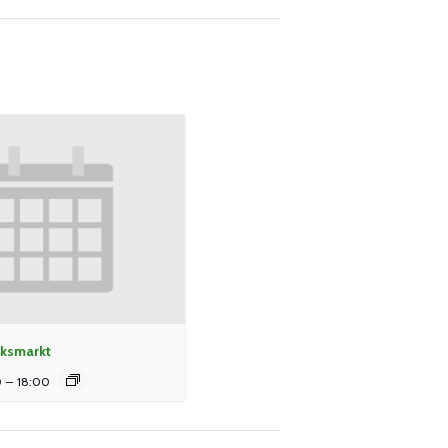
ksmarkt
0
–
18:00