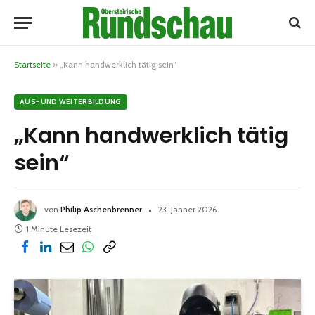
Startseite
»
„Kann handwerklich tätig sein“
AUS- UND WEITERBILDUNG
„Kann handwerklich tätig
sein“
von
Philip Aschenbrenner
23. Jänner 2026
1 Minute Lesezeit