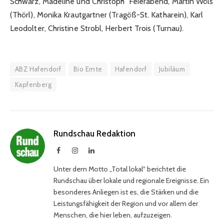
Schwarz, Madeline und Christoph Feierabend, Martin Wöls
(Thörl), Monika Krautgartner (Tragöß-St. Katharein), Karl
Leodolter, Christine Strobl, Herbert Trois (Turnau).
ABZ Hafendorf
Bio Ernte
Hafendorf
Jubiläum
Kapfenberg
Rundschau Redaktion
Facebook
Instagram
LinkedIn
Unter dem Motto „Total lokal“ berichtet die
Rundschau über lokale und regionale Ereignisse. Ein
besonderes Anliegen ist es, die Stärken und die
Leistungsfähigkeit der Region und vor allem der
Menschen, die hier leben, aufzuzeigen.