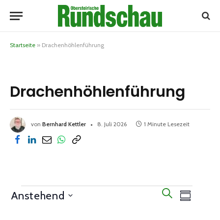
Startseite
»
Drachenhöhlenführung
Drachenhöhlenführung
von
Bernhard Kettler
8. Juli 2026
1 Minute Lesezeit
Veranst
Veranstalt
SUCHE
Anstehend
ÜBERSICH
Ansicht
Suche
Select