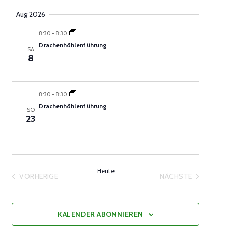
Navigat
date.
und
Aug 2026
Ansichten,
8:30
-
8:30
Navigation
Drachenhöhlenführung
SA
8
8:30
-
8:30
Drachenhöhlenführung
SO
23
Heute
VORHERIGE
NÄCHSTE
VERANSTALTUNGEN
VERANSTALTU
KALENDER ABONNIEREN