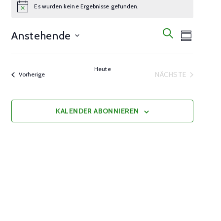
Es wurden keine Ergebnisse gefunden.
Notice
Veranst
Veranstalt
SUCHE
Anstehende
ÜBERSICH
Ansicht
Suche
Select
Navigat
date.
und
Heute
NÄCHSTE
Veranstaltungen
Vorherige
VERANSTALTU
Ansichten,
Navigation
KALENDER ABONNIEREN