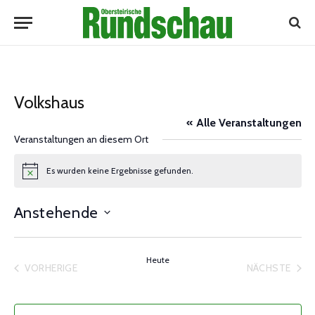
Volkshaus
« Alle Veranstaltungen
Veranstaltungen an diesem Ort
Es wurden keine Ergebnisse gefunden.
Notice
Anstehende
Datum
wählen.
Heute
VORHERIGE
NÄCHSTE
VERANSTALTUNGEN
VERANST