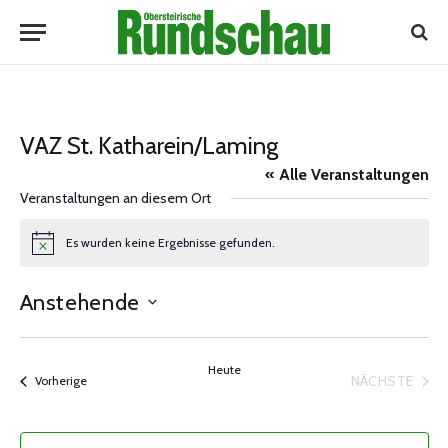
VAZ St. Katharein/Laming
« Alle Veranstaltungen
Veranstaltungen an diesem Ort
Es wurden keine Ergebnisse gefunden.
Notice
Anstehende
Datum
wählen.
Heute
NÄCHSTE
Veranstaltungen
Vorherige
VERANST