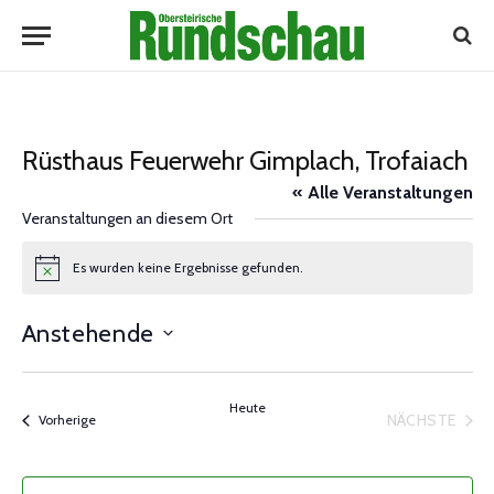
Rüsthaus Feuerwehr Gimplach, Trofaiach
« Alle Veranstaltungen
Veranstaltungen an diesem Ort
Es wurden keine Ergebnisse gefunden.
Notice
Anstehende
Datum
wählen.
Heute
NÄCHSTE
Veranstaltungen
Vorherige
VERANST