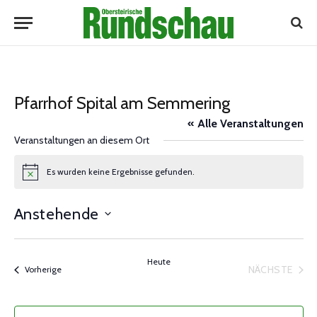
Pfarrhof Spital am Semmering
« Alle Veranstaltungen
Veranstaltungen an diesem Ort
Es wurden keine Ergebnisse gefunden.
Notice
Anstehende
Datum
wählen.
Heute
NÄCHSTE
Veranstaltungen
Vorherige
VERANST