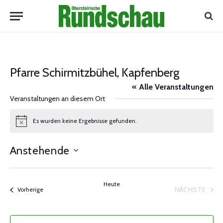
Pfarre Schirmitzbühel, Kapfenberg
« Alle Veranstaltungen
Veranstaltungen an diesem Ort
Es wurden keine Ergebnisse gefunden.
Notice
Anstehende
Datum
wählen.
Heute
NÄCHSTE
Veranstaltungen
Vorherige
VERANST