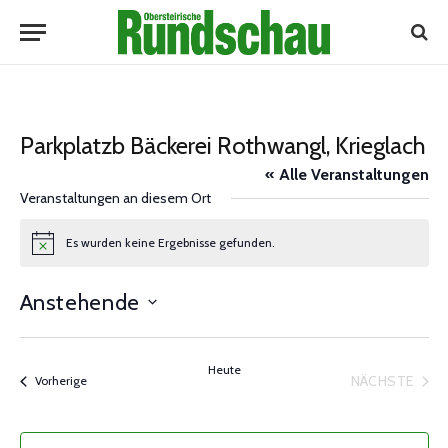
Parkplatzb Bäckerei Rothwangl, Krieglach
« Alle Veranstaltungen
Veranstaltungen an diesem Ort
Es wurden keine Ergebnisse gefunden.
Notice
Anstehende
Datum
wählen.
Heute
NÄCHSTE
Veranstaltungen
Vorherige
VERANST