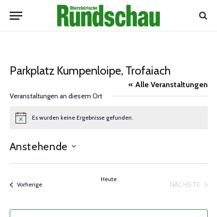
Parkplatz Kumpenloipe, Trofaiach
« Alle Veranstaltungen
Veranstaltungen an diesem Ort
Es wurden keine Ergebnisse gefunden.
Notice
Anstehende
Datum
wählen.
Heute
NÄCHSTE
Veranstaltungen
Vorherige
VERANST