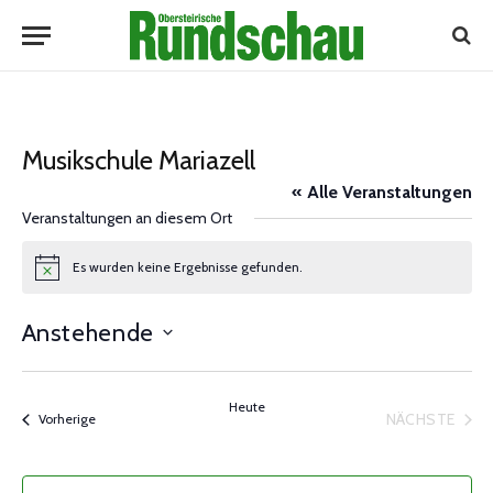
Musikschule Mariazell
« Alle Veranstaltungen
Veranstaltungen an diesem Ort
Es wurden keine Ergebnisse gefunden.
Notice
Anstehende
Datum
wählen.
Heute
NÄCHSTE
Veranstaltungen
Vorherige
VERANST