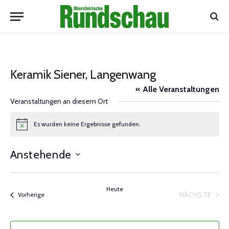
Keramik Siener, Langenwang
« Alle Veranstaltungen
Veranstaltungen an diesem Ort
Es wurden keine Ergebnisse gefunden.
Notice
Anstehende
Datum
wählen.
Heute
NÄCHSTE
Veranstaltungen
Vorherige
VERANST