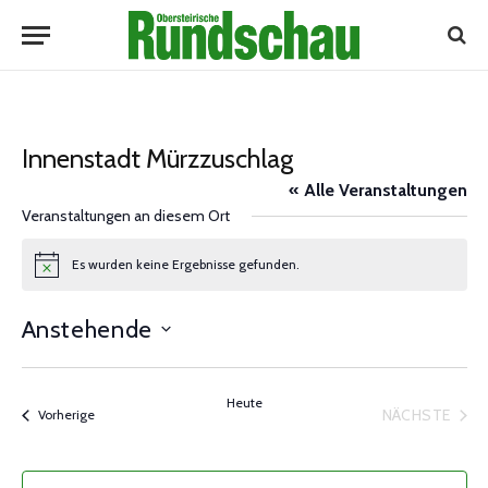
Innenstadt Mürzzuschlag
« Alle Veranstaltungen
Veranstaltungen an diesem Ort
Es wurden keine Ergebnisse gefunden.
Notice
Anstehende
Datum
wählen.
Heute
NÄCHSTE
Veranstaltungen
Vorherige
VERANST