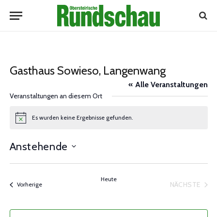
Gasthaus Sowieso, Langenwang
« Alle Veranstaltungen
Veranstaltungen an diesem Ort
Es wurden keine Ergebnisse gefunden.
Notice
Anstehende
Datum
wählen.
Heute
NÄCHSTE
Veranstaltungen
Vorherige
VERANST