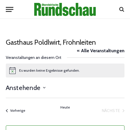
Gasthaus Poldlwirt, Frohnleiten
« Alle Veranstaltungen
Veranstaltungen an diesem Ort
Es wurden keine Ergebnisse gefunden.
Notice
Anstehende
Datum
wählen.
Heute
NÄCHSTE
Veranstaltungen
Vorherige
VERANST