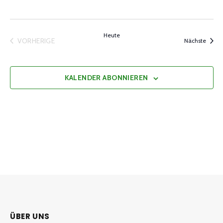
Heute
VORHERIGE
Veran
Nächste
VERANSTALTUNGEN
KALENDER ABONNIEREN
ÜBER UNS