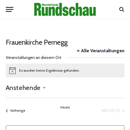
Frauenkirche Pernegg
« Alle Veranstaltungen
Veranstaltungen an diesem Ort
Es wurden keine Ergebnisse gefunden.
Notice
Anstehende
Datum
wählen.
Heute
NÄCHSTE
Veranstaltungen
Vorherige
VERANST