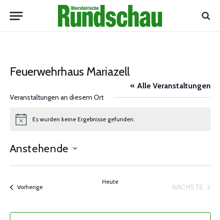
Feuerwehrhaus Mariazell
« Alle Veranstaltungen
Veranstaltungen an diesem Ort
Es wurden keine Ergebnisse gefunden.
Notice
Anstehende
Datum
wählen.
Heute
NÄCHSTE
Veranstaltungen
Vorherige
VERANST