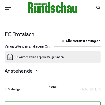
FC Trofaiach
« Alle Veranstaltungen
Veranstaltungen an diesem Ort
Es wurden keine Ergebnisse gefunden.
Notice
Anstehende
Datum
wählen.
Heute
NÄCHSTE
Veranstaltungen
Vorherige
VERANST