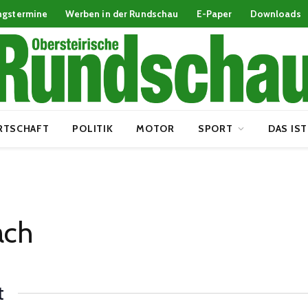
ngstermine
Werben in der Rundschau
E-Paper
Downloads
RTSCHAFT
POLITIK
MOTOR
SPORT
DAS IST
iach
t