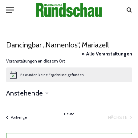
Dancingbar „Namenlos“, Mariazell
« Alle Veranstaltungen
Veranstaltungen an diesem Ort
Es wurden keine Ergebnisse gefunden.
Notice
Anstehende
Datum
wählen.
Heute
NÄCHSTE
Veranstaltungen
Vorherige
VERANST