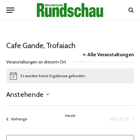
Cafe Gande, Trofaiach
« Alle Veranstaltungen
Veranstaltungen an diesem Ort
Es wurden keine Ergebnisse gefunden.
Notice
Anstehende
Datum
wählen.
Heute
NÄCHSTE
Veranstaltungen
Vorherige
VERANST