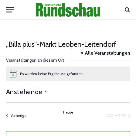
„Billa plus“-Markt Leoben-Leitendorf
« Alle Veranstaltungen
Veranstaltungen an diesem Ort
Es wurden keine Ergebnisse gefunden.
Notice
Anstehende
Datum
wählen.
Heute
NÄCHSTE
Veranstaltungen
Vorherige
VERANST