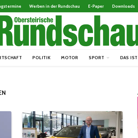
ngstermine
Werben in der Rundschau
E-Paper
Downloads
RTSCHAFT
POLITIK
MOTOR
SPORT
DAS IST
EN