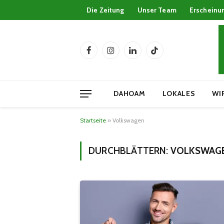
Die Zeitung
Unser Team
Erscheinu
Facebook
Instagram
LinkedIn
TikTok
DAHOAM
LOKALES
WI
Startseite
»
Volkswagen
DURCHBLÄTTERN:
VOLKSWAG