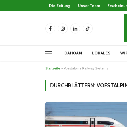
Die Zeitung
Unser Team
Erscheinu
Facebook
Instagram
LinkedIn
TikTok
DAHOAM
LOKALES
WI
Startseite
»
Voestalpine Railway Systems
DURCHBLÄTTERN:
VOESTALPI