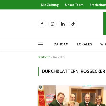
Die Zeitung
Unser Team
Erscheinu
Facebook
Instagram
LinkedIn
TikTok
DAHOAM
LOKALES
WI
Startseite
»
Roßecker
DURCHBLÄTTERN:
ROSSECKER