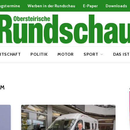
ngstermine
Werben in der Rundschau
E-Paper
Downloads
RTSCHAFT
POLITIK
MOTOR
SPORT
DAS IST
AM