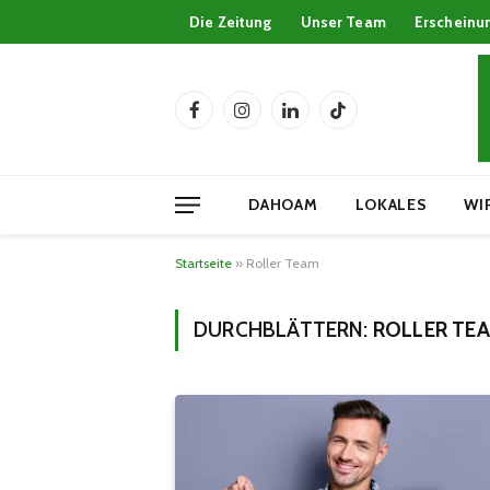
Die Zeitung
Unser Team
Erscheinu
Facebook
Instagram
LinkedIn
TikTok
DAHOAM
LOKALES
WI
Startseite
»
Roller Team
DURCHBLÄTTERN:
ROLLER TE