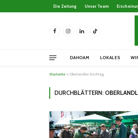
Die Zeitung
Unser Team
Erscheinu
Facebook
Instagram
LinkedIn
TikTok
DAHOAM
LOKALES
WI
Startseite
»
Oberlandler Kirchtag
DURCHBLÄTTERN:
OBERLANDL