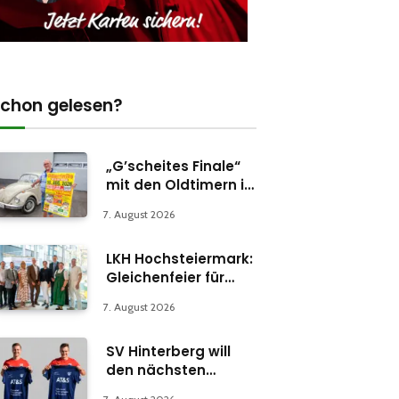
chon gelesen?
„G’scheites Finale“
mit den Oldtimern in
Parschlug
7. August 2026
LKH Hochsteiermark:
Gleichenfeier für
Psychiatrie-
7. August 2026
Abteilung in Bruck
SV Hinterberg will
den nächsten
Schritt machen