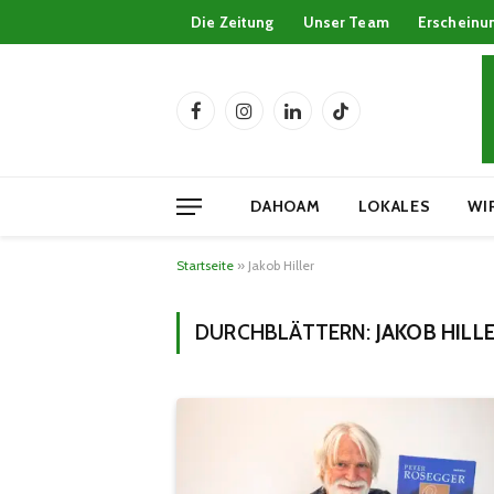
Die Zeitung
Unser Team
Erscheinu
Facebook
Instagram
LinkedIn
TikTok
DAHOAM
LOKALES
WI
Startseite
»
Jakob Hiller
DURCHBLÄTTERN:
JAKOB HILL