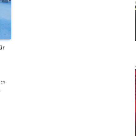
ür
sch-
…