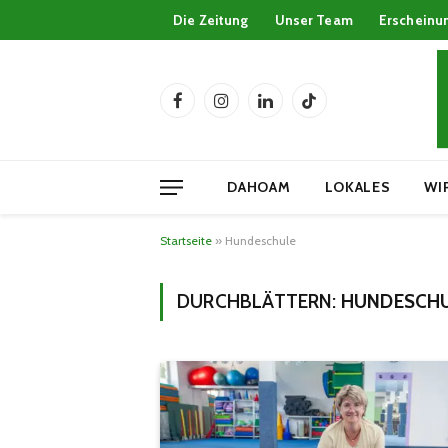
Die Zeitung
Unser Team
Erscheinu
Facebook
Instagram
LinkedIn
TikTok
DAHOAM
LOKALES
WI
Startseite
»
Hundeschule
DURCHBLÄTTERN:
HUNDESCH