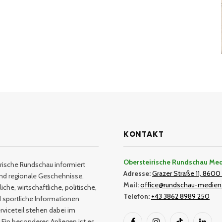
KONTAKT
Obersteirische Rundschau Me
rische Rundschau informiert
Adresse:
Grazer Straße 11, 8600 
und regionale Geschehnisse.
Mail:
office@rundschau-medien
iche, wirtschaftliche, politische,
Telefon:
+43 3862 8989 250
nd sportliche Informationen
rviceteil stehen dabei im
 Ein besonderes Anliegen ist es