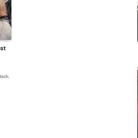
ist
itsch,