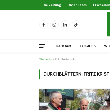
Die Zeitung
Unser Team
Erscheinu
Facebook
Instagram
LinkedIn
TikTok
DAHOAM
LOKALES
WI
Startseite
»
Fritz Kristoferitsch
DURCHBLÄTTERN:
FRITZ KRIS