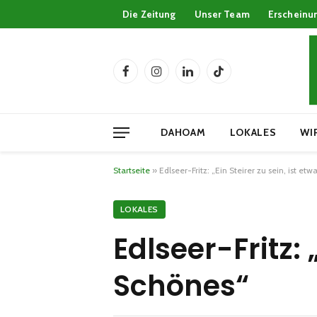
Die Zeitung
Unser Team
Erscheinu
Facebook
Instagram
LinkedIn
TikTok
DAHOAM
LOKALES
WI
Startseite
»
Edlseer-Fritz: „Ein Steirer zu sein, ist et
LOKALES
Edlseer-Fritz: 
Schönes“