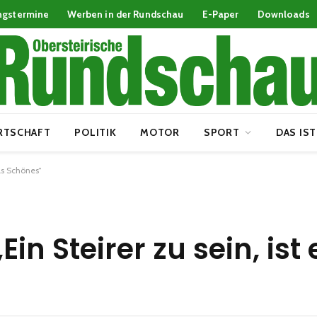
ngstermine
Werben in der Rundschau
E-Paper
Downloads
RTSCHAFT
POLITIK
MOTOR
SPORT
DAS IST
was Schönes“
„Ein Steirer zu sein, ist