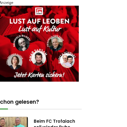
Anzeige
chon gelesen?
Beim FC Trofaiach