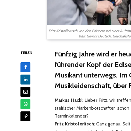
Fritz Kristofferitsch von den Edlseern bei einer Auft
Bild: Gernot Deutsch, Geschäftsfü
Fünfzig Jahre wird er heuer
TEILEN
führender Kopf der Edlsee
Musikant unterwegs. Im G
Musikleidenschaft, über 
Markus Hackl
: Lieber Fritz, wir treff
steirischer Markenbotschafter schon e
Terminkalender?
Fritz Kristoferitsch
: Ganz genau. Seit