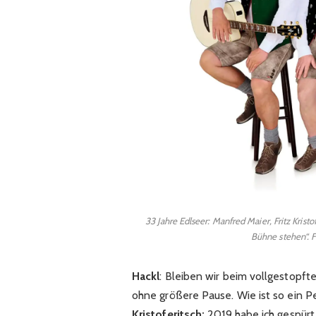
33 Jahre Edlseer: Manfred Maier, Fritz Kris
Bühne stehen“. 
Hackl
: Bleiben wir beim vollgestopfte
ohne größere Pause. Wie ist so ein 
Kristoferitsch:
2019 habe ich gespürt,