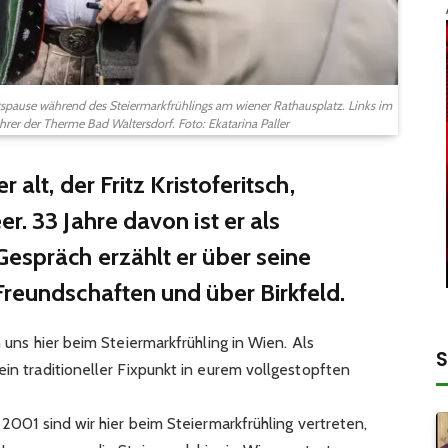
rittspause während des Steiermarkfrühlings am wiener Rathausplatz. Links im
hrer der Therme Bad Waltersdorf. Foto: Ekatarina Paller
 alt, der Fritz Kristoferitsch,
r. 33 Jahre davon ist er als
espräch erzählt er über seine
Freundschaften und über Birkfeld.
en uns hier beim Steiermarkfrühling in Wien. Als
S
in traditioneller Fixpunkt in eurem vollgestopften
 2001 sind wir hier beim Steiermarkfrühling vertreten,