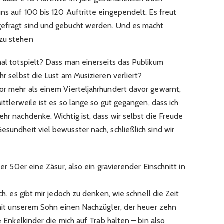
uns auf 100 bis 120 Auftritte eingependelt. Es freut
 gefragt sind und gebucht werden. Und es macht
 zu stehen
nmal totspielt? Dass man einerseits das Publikum
hr selbst die Lust am Musizieren verliert?
or mehr als einem Vierteljahrhundert davor gewarnt,
Mittlerweile ist es so lange so gut gegangen, dass ich
ehr nachdenke. Wichtig ist, dass wir selbst die Freude
esundheit viel bewusster nach, schließlich sind wir
 der 50er eine Zäsur, also ein gravierender Einschnitt in
ich. es gibt mir jedoch zu denken, wie schnell die Zeit
n mit unserem Sohn einen Nachzügler, der heuer zehn
le Enkelkinder die mich auf Trab halten – bin also