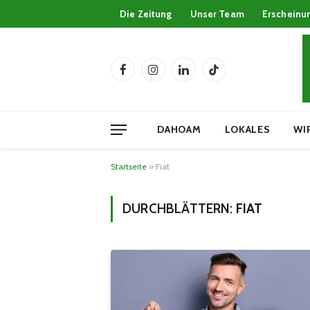
Die Zeitung
Unser Team
Erscheinu
Facebook
Instagram
LinkedIn
TikTok
DAHOAM
LOKALES
WI
Startseite
»
Fiat
DURCHBLÄTTERN:
FIAT