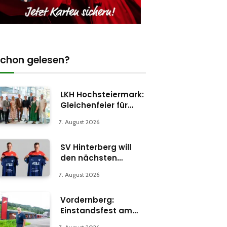
chon gelesen?
LKH Hochsteiermark:
Gleichenfeier für
Psychiatrie-
7. August 2026
Abteilung in Bruck
SV Hinterberg will
den nächsten
Schritt machen
7. August 2026
Vordernberg:
Einstandsfest am
Florianiplatz 1