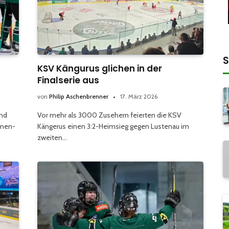
S
KSV Kängurus glichen in der
Finalserie aus
von
Philip Aschenbrenner
17. März 2026
und
Vor mehr als 3000 Zusehern feierten die KSV
amen-
Kängerus einen 3:2-Heimsieg gegen Lustenau im
zweiten…