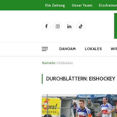
Die Zeitung
Unser Team
Erscheinu
Facebook
Instagram
LinkedIn
TikTok
DAHOAM
LOKALES
WI
Startseite
»
Eishockey
DURCHBLÄTTERN:
EISHOCKEY