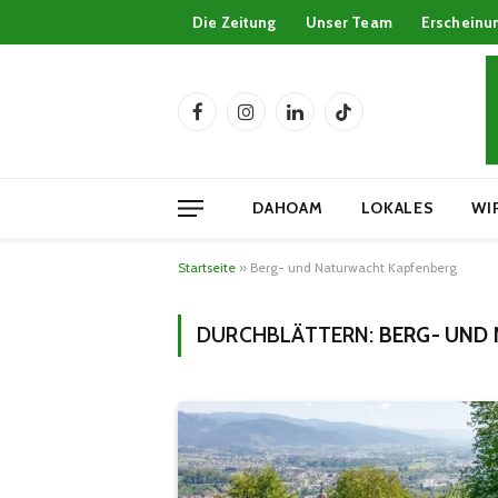
Die Zeitung
Unser Team
Erscheinu
Facebook
Instagram
LinkedIn
TikTok
DAHOAM
LOKALES
WI
Startseite
»
Berg- und Naturwacht Kapfenberg
DURCHBLÄTTERN:
BERG- UND