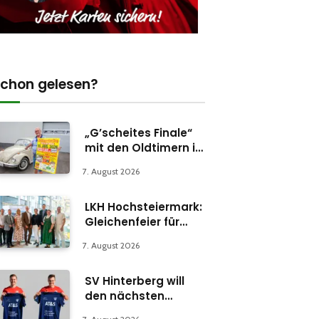
chon gelesen?
„G’scheites Finale“
mit den Oldtimern in
Parschlug
7. August 2026
LKH Hochsteiermark:
Gleichenfeier für
Psychiatrie-
7. August 2026
Abteilung in Bruck
SV Hinterberg will
den nächsten
Schritt machen