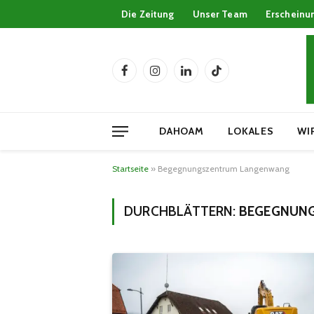
Die Zeitung
Unser Team
Erscheinu
Facebook
Instagram
LinkedIn
TikTok
DAHOAM
LOKALES
WI
Startseite
»
Begegnungszentrum Langenwang
DURCHBLÄTTERN:
BEGEGNUN