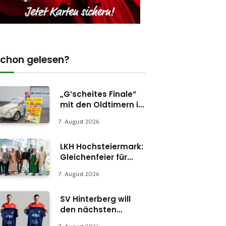
chon gelesen?
„G’scheites Finale“
mit den Oldtimern in
Parschlug
7. August 2026
LKH Hochsteiermark:
Gleichenfeier für
Psychiatrie-
7. August 2026
Abteilung in Bruck
SV Hinterberg will
den nächsten
Schritt machen