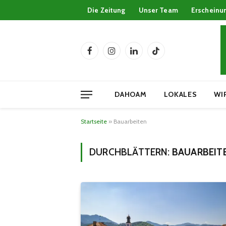
Die Zeitung
Unser Team
Erscheinu
Facebook
Instagram
LinkedIn
TikTok
DAHOAM
LOKALES
WI
Startseite
»
Bauarbeiten
DURCHBLÄTTERN:
BAUARBEIT