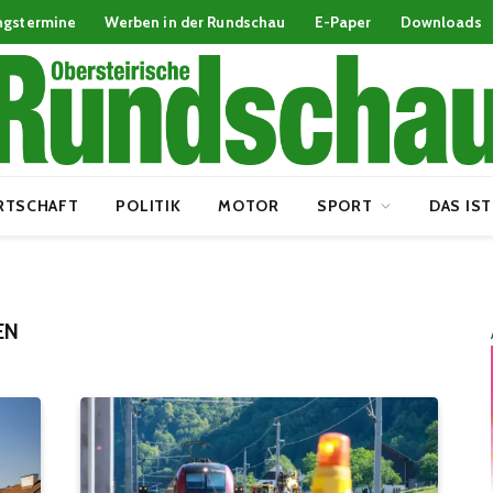
ngstermine
Werben in der Rundschau
E-Paper
Downloads
RTSCHAFT
POLITIK
MOTOR
SPORT
DAS IST
EN