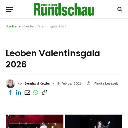
Startseite
»
Leoben Valentinsgala 2026
Leoben Valentinsgala
2026
von
Bernhard Kettler
19. Februar 2026
1 Minute Lesezeit