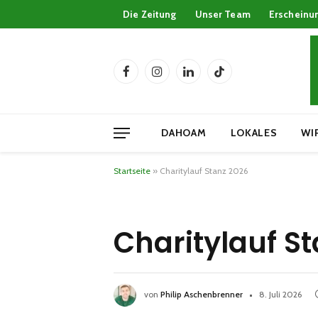
Die Zeitung
Unser Team
Erscheinu
Facebook
Instagram
LinkedIn
TikTok
DAHOAM
LOKALES
WI
Startseite
»
Charitylauf Stanz 2026
Charitylauf S
von
Philip Aschenbrenner
8. Juli 2026