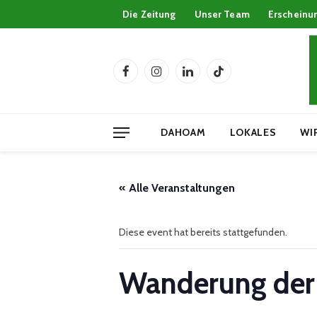
Die Zeitung
Unser Team
Erscheinu
Facebook
Instagram
LinkedIn
TikTok
DAHOAM
LOKALES
WI
« Alle Veranstaltungen
Diese event hat bereits stattgefunden.
Wanderung der 