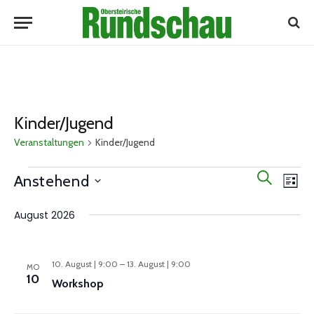
Kinder/Jugend
Veranstaltungen
Kinder/Jugend
Ver
Veranstaltungen
Veranst
SUCHE
Anstehend
LISTE
Ans
Suche
Datum
Nav
August 2026
wählen.
und
Ansicht
Navigat
10. August | 9:00
–
13. August | 9:00
MO
10
Workshop