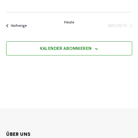
Heute
NÄCHSTE
Veranstaltungen
Vorherige
VERANST
KALENDER ABONNIEREN
ÜBER UNS